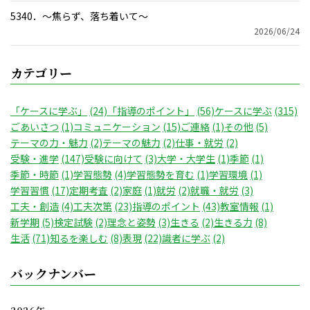
5340．～焦らず、落ち着いて〜
2026/06/24
カテゴリー
「ケースに学ぶ」
(24)
「指導のポイント」
(56)
ケースに学ぶ
(315)
ごあいさつ
(1)
コミュニケーション
(15)
ご連絡
(1)
その他
(5)
テーマの力・魅力
(2)
テーマの魅力
(2)
仕事・就労
(2)
受験・進学
(147)
受験に向けて
(3)
大学・大学生
(1)
季節
(1)
季節・時節
(1)
学習態勢
(4)
学習態勢を育む
(1)
学習環境
(1)
学習習慣
(17)
定期考査
(2)
家庭
(1)
就労
(2)
就職・就労
(3)
工夫・創造
(4)
工夫次第
(23)
指導のポイント
(43)
教室情報
(1)
新学期
(5)
検定試験
(2)
理念と姿勢
(3)
生きる
(2)
生きる力
(8)
生活
(71)
知るを楽しむ
(8)
表現
(22)
識者に学ぶ
(2)
バックナンバー