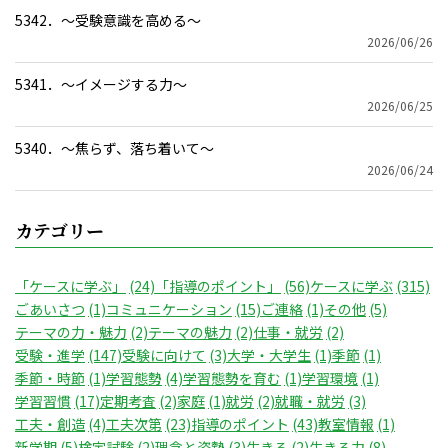
5342．～受験意識を高める〜
2026/06/26
5341．～イメージする力〜
2026/06/25
5340．～焦らず、落ち着いて〜
2026/06/24
カテゴリー
「ケースに学ぶ」
(24)
「指導のポイント」
(56)
ケースに学ぶ
(315)
ごあいさつ
(1)
コミュニケーション
(15)
ご連絡
(1)
その他
(5)
テーマの力・魅力
(2)
テーマの魅力
(2)
仕事・就労
(2)
受験・進学
(147)
受験に向けて
(3)
大学・大学生
(1)
季節
(1)
季節・時節
(1)
学習態勢
(4)
学習態勢を育む
(1)
学習環境
(1)
学習習慣
(17)
定期考査
(2)
家庭
(1)
就労
(2)
就職・就労
(3)
工夫・創造
(4)
工夫次第
(23)
指導のポイント
(43)
教室情報
(1)
新学期
(5)
検定試験
(2)
理念と姿勢
(3)
生きる
(2)
生きる力
(8)