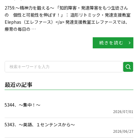
2759.～精神力を鍛える～ 「知的障害・発達障害をもつ生徒さん
の 個性と可能性を伸ばす！」： 造形リトミック・発達支援教室
Elephas（エレファース）</a> 発達支援教室エレファースでは、
療育の毎日の …
続きを読む
検
索
実
最近の記事
行
5344．～集中！〜
2026/07/01
5343．～英語、１センテンスから〜
2026/06/27