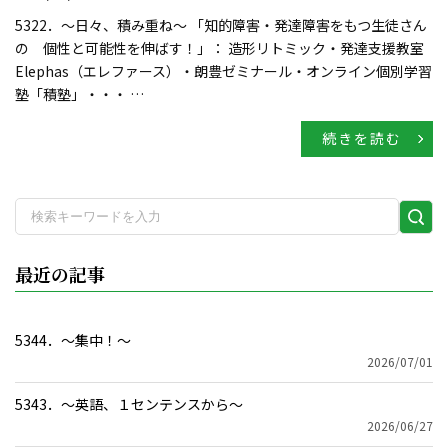
5322．～日々、積み重ね〜 「知的障害・発達障害をもつ生徒さん
の 個性と可能性を伸ばす！」： 造形リトミック・発達支援教室
Elephas（エレファース）・朗豊ゼミナール・オンライン個別学習
塾「積塾」・・・ …
続きを読む
検
索
実
最近の記事
行
5344．～集中！〜
2026/07/01
5343．～英語、１センテンスから〜
2026/06/27