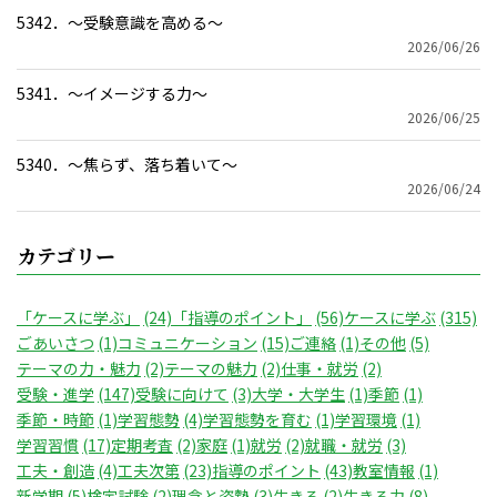
5342．～受験意識を高める〜
2026/06/26
5341．～イメージする力〜
2026/06/25
5340．～焦らず、落ち着いて〜
2026/06/24
カテゴリー
「ケースに学ぶ」
(24)
「指導のポイント」
(56)
ケースに学ぶ
(315)
ごあいさつ
(1)
コミュニケーション
(15)
ご連絡
(1)
その他
(5)
テーマの力・魅力
(2)
テーマの魅力
(2)
仕事・就労
(2)
受験・進学
(147)
受験に向けて
(3)
大学・大学生
(1)
季節
(1)
季節・時節
(1)
学習態勢
(4)
学習態勢を育む
(1)
学習環境
(1)
学習習慣
(17)
定期考査
(2)
家庭
(1)
就労
(2)
就職・就労
(3)
工夫・創造
(4)
工夫次第
(23)
指導のポイント
(43)
教室情報
(1)
新学期
(5)
検定試験
(2)
理念と姿勢
(3)
生きる
(2)
生きる力
(8)