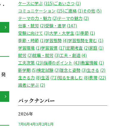
ケースに学ぶ
(315)
ごあいさつ
(1)
ク・
コミュニケーション
(15)
ご連絡
(1)
その他
(5)
テーマの力・魅力
(2)
テーマの魅力
(2)
仕事・就労
(2)
受験・進学
(147)
受験に向けて
(3)
大学・大学生
(1)
季節
(1)
季節・時節
(1)
学習態勢
(4)
学習態勢を育む
(1)
学習環境
(1)
学習習慣
(17)
定期考査
(2)
家庭
(1)
就労
(2)
就職・就労
(3)
工夫・創造
(4)
工夫次第
(23)
指導のポイント
(43)
教室情報
(1)
新学期
(5)
検定試験
(2)
理念と姿勢
(3)
生きる
(2)
・発
生きる力
(8)
生活
(71)
知るを楽しむ
(8)
表現
(22)
識者に学ぶ
(2)
バックナンバー
2026年
7月
6月
4月
3月
2月
1月