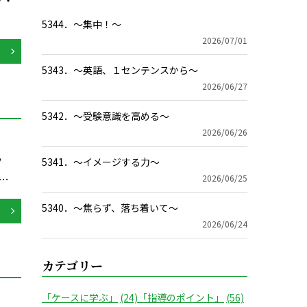
ク・
5344．～集中！〜
2026/07/01
5343．～英語、１センテンスから〜
2026/06/27
5342．～受験意識を高める〜
2026/06/26
ッ
5341．～イメージする力〜
…
2026/06/25
5340．～焦らず、落ち着いて〜
2026/06/24
カテゴリー
「ケースに学ぶ」
(24)
「指導のポイント」
(56)