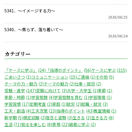
5341．～イメージする力〜
2026/06/25
5340．～焦らず、落ち着いて〜
2026/06/24
カテゴリー
「ケースに学ぶ」
(24)
「指導のポイント」
(56)
ケースに学ぶ
(315)
ごあいさつ
(1)
コミュニケーション
(15)
ご連絡
(1)
その他
(5)
テーマの力・魅力
(2)
テーマの魅力
(2)
仕事・就労
(2)
受験・進学
(147)
受験に向けて
(3)
大学・大学生
(1)
季節
(1)
季節・時節
(1)
学習態勢
(4)
学習態勢を育む
(1)
学習環境
(1)
学習習慣
(17)
定期考査
(2)
家庭
(1)
就労
(2)
就職・就労
(3)
工夫・創造
(4)
工夫次第
(23)
指導のポイント
(43)
教室情報
(1)
新学期
(5)
検定試験
(2)
理念と姿勢
(3)
生きる
(2)
生きる力
(8)
生活
(71)
知るを楽しむ
(8)
表現
(22)
識者に学ぶ
(2)