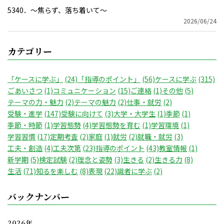
5340．～焦らず、落ち着いて〜
2026/06/24
カテゴリー
「ケースに学ぶ」
(24)
「指導のポイント」
(56)
ケースに学ぶ
(315)
ごあいさつ
(1)
コミュニケーション
(15)
ご連絡
(1)
その他
(5)
テーマの力・魅力
(2)
テーマの魅力
(2)
仕事・就労
(2)
受験・進学
(147)
受験に向けて
(3)
大学・大学生
(1)
季節
(1)
季節・時節
(1)
学習態勢
(4)
学習態勢を育む
(1)
学習環境
(1)
学習習慣
(17)
定期考査
(2)
家庭
(1)
就労
(2)
就職・就労
(3)
工夫・創造
(4)
工夫次第
(23)
指導のポイント
(43)
教室情報
(1)
新学期
(5)
検定試験
(2)
理念と姿勢
(3)
生きる
(2)
生きる力
(8)
生活
(71)
知るを楽しむ
(8)
表現
(22)
識者に学ぶ
(2)
バックナンバー
2026年