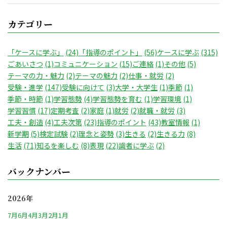
カテゴリー
「ケースに学ぶ」
(24)
「指導のポイント」
(56)
ケースに学ぶ
(315)
ごあいさつ
(1)
コミュニケーション
(15)
ご連絡
(1)
その他
(5)
テーマの力・魅力
(2)
テーマの魅力
(2)
仕事・就労
(2)
受験・進学
(147)
受験に向けて
(3)
大学・大学生
(1)
季節
(1)
季節・時節
(1)
学習態勢
(4)
学習態勢を育む
(1)
学習環境
(1)
学習習慣
(17)
定期考査
(2)
家庭
(1)
就労
(2)
就職・就労
(3)
工夫・創造
(4)
工夫次第
(23)
指導のポイント
(43)
教室情報
(1)
新学期
(5)
検定試験
(2)
理念と姿勢
(3)
生きる
(2)
生きる力
(8)
生活
(71)
知るを楽しむ
(8)
表現
(22)
識者に学ぶ
(2)
バックナンバー
2026年
7月
6月
4月
3月
2月
1月