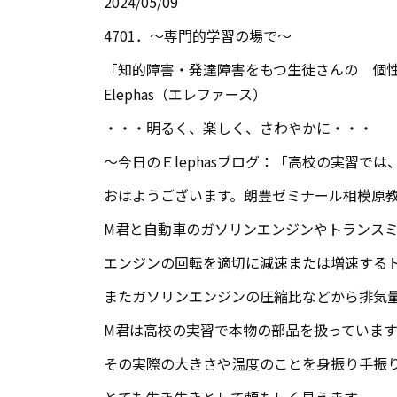
2024/05/09
4701．～専門的学習の場で～
「知的障害・発達障害をもつ生徒さんの 個性
Elephas（エレファース）
・・・明るく、楽しく、さわやかに・・・
～今日のＥlephasブログ：「高校の実習で
おはようございます。朗豊ゼミナール相模原
M君と自動車のガソリンエンジンやトランス
エンジンの回転を適切に減速または増速する
またガソリンエンジンの圧縮比などから排気
M君は高校の実習で本物の部品を扱っています
その実際の大きさや温度のことを身振り手振