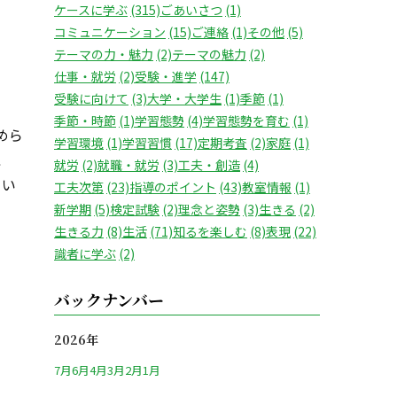
ケースに学ぶ
(315)
ごあいさつ
(1)
コミュニケーション
(15)
ご連絡
(1)
その他
(5)
テーマの力・魅力
(2)
テーマの魅力
(2)
仕事・就労
(2)
受験・進学
(147)
受験に向けて
(3)
大学・大学生
(1)
季節
(1)
季節・時節
(1)
学習態勢
(4)
学習態勢を育む
(1)
めら
学習環境
(1)
学習習慣
(17)
定期考査
(2)
家庭
(1)
こ
就労
(2)
就職・就労
(3)
工夫・創造
(4)
てい
工夫次第
(23)
指導のポイント
(43)
教室情報
(1)
新学期
(5)
検定試験
(2)
理念と姿勢
(3)
生きる
(2)
生きる力
(8)
生活
(71)
知るを楽しむ
(8)
表現
(22)
識者に学ぶ
(2)
バックナンバー
2026年
7月
6月
4月
3月
2月
1月