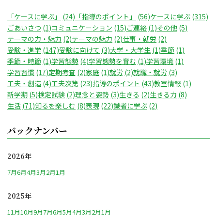
「ケースに学ぶ」
(24)
「指導のポイント」
(56)
ケースに学ぶ
(315)
ごあいさつ
(1)
コミュニケーション
(15)
ご連絡
(1)
その他
(5)
テーマの力・魅力
(2)
テーマの魅力
(2)
仕事・就労
(2)
受験・進学
(147)
受験に向けて
(3)
大学・大学生
(1)
季節
(1)
季節・時節
(1)
学習態勢
(4)
学習態勢を育む
(1)
学習環境
(1)
学習習慣
(17)
定期考査
(2)
家庭
(1)
就労
(2)
就職・就労
(3)
工夫・創造
(4)
工夫次第
(23)
指導のポイント
(43)
教室情報
(1)
新学期
(5)
検定試験
(2)
理念と姿勢
(3)
生きる
(2)
生きる力
(8)
生活
(71)
知るを楽しむ
(8)
表現
(22)
識者に学ぶ
(2)
バックナンバー
2026年
7月
6月
4月
3月
2月
1月
2025年
11月
10月
9月
7月
6月
5月
4月
3月
2月
1月