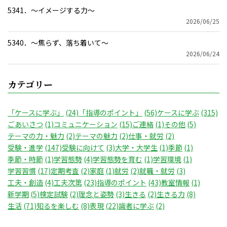
5341．～イメージする力〜
2026/06/25
5340．～焦らず、落ち着いて〜
2026/06/24
カテゴリー
「ケースに学ぶ」
(24)
「指導のポイント」
(56)
ケースに学ぶ
(315)
ごあいさつ
(1)
コミュニケーション
(15)
ご連絡
(1)
その他
(5)
テーマの力・魅力
(2)
テーマの魅力
(2)
仕事・就労
(2)
受験・進学
(147)
受験に向けて
(3)
大学・大学生
(1)
季節
(1)
季節・時節
(1)
学習態勢
(4)
学習態勢を育む
(1)
学習環境
(1)
学習習慣
(17)
定期考査
(2)
家庭
(1)
就労
(2)
就職・就労
(3)
工夫・創造
(4)
工夫次第
(23)
指導のポイント
(43)
教室情報
(1)
新学期
(5)
検定試験
(2)
理念と姿勢
(3)
生きる
(2)
生きる力
(8)
生活
(71)
知るを楽しむ
(8)
表現
(22)
識者に学ぶ
(2)