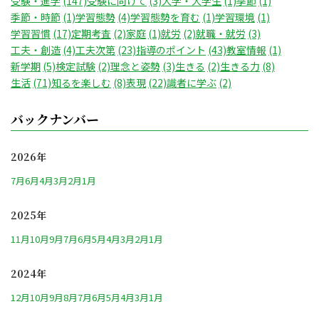
受験・進学
(147)
受験に向けて
(3)
大学・大学生
(1)
季節
(1)
季節・時節
(1)
学習態勢
(4)
学習態勢を育む
(1)
学習環境
(1)
学習習慣
(17)
定期考査
(2)
家庭
(1)
就労
(2)
就職・就労
(3)
工夫・創造
(4)
工夫次第
(23)
指導のポイント
(43)
教室情報
(1)
新学期
(5)
検定試験
(2)
理念と姿勢
(3)
生きる
(2)
生きる力
(8)
生活
(71)
知るを楽しむ
(8)
表現
(22)
識者に学ぶ
(2)
バックナンバー
2026年
7月
6月
4月
3月
2月
1月
2025年
11月
10月
9月
7月
6月
5月
4月
3月
2月
1月
2024年
12月
10月
9月
8月
7月
6月
5月
4月
3月
1月