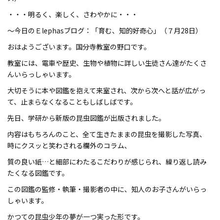
・・・明るく、楽しく、さわやかに・・・
～今日のＥlephasブログ：「育む、知的好奇心」（７月28日）
おはようございます。国分寺教室の野口です。
教室には、電車や歴史、生物や植物に詳しい生徒さん達がたくさ
んいらっしゃいます。
大切そうに本や図鑑を抱えて来室され、次から次へと話が広がっ
て、止まらなくなることもしばしばです。
先日、学研から新版の昆虫図鑑が出版されました。
内容はもちろんのこと、全て生きたままの昆虫を撮影した写真、
時にクスッと笑わされる欄外のコラム、
質の良い紙…と細部にわたるこだわりが感じられ、繰り返し読み
たくなる図鑑です。
この図鑑の監修・執筆・撮影者の中に、知人のお子さんがいらっ
しゃいます。
かつての昆虫少年の夢が一つ実った形です。