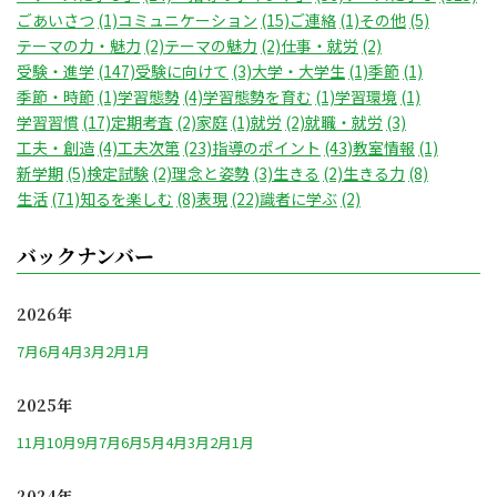
ごあいさつ
(1)
コミュニケーション
(15)
ご連絡
(1)
その他
(5)
テーマの力・魅力
(2)
テーマの魅力
(2)
仕事・就労
(2)
受験・進学
(147)
受験に向けて
(3)
大学・大学生
(1)
季節
(1)
季節・時節
(1)
学習態勢
(4)
学習態勢を育む
(1)
学習環境
(1)
学習習慣
(17)
定期考査
(2)
家庭
(1)
就労
(2)
就職・就労
(3)
工夫・創造
(4)
工夫次第
(23)
指導のポイント
(43)
教室情報
(1)
新学期
(5)
検定試験
(2)
理念と姿勢
(3)
生きる
(2)
生きる力
(8)
生活
(71)
知るを楽しむ
(8)
表現
(22)
識者に学ぶ
(2)
バックナンバー
2026年
7月
6月
4月
3月
2月
1月
2025年
11月
10月
9月
7月
6月
5月
4月
3月
2月
1月
2024年