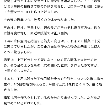
説明しようとするのを待たずに線を引き始めました。・・・最後
はミリ単位の精確さで線の外側を切ると、セロテープも器用に使っ
て完璧なサイコロを作り上げました。
その後の授業でも、数多くの立体を作りました。
三角柱、円柱、三角すい、辺の長さがそれぞれ違う直方体、徐々
に難易度が増し、直近の授業では正八面体。
Ｔ君の立体空間を把握する能力の高さは、これまでの授業で十分
に感じていましたが、この正八面体を作った後の出来事にはほん
とうに驚きました。
講師は、上下ピラミッド型になっている正八面体を立たせるた
め、その台のようなもの（穴の開いた立体）を作ったのですが、
上手く立ちません。
すると、Ｔ君は残った工作用紙を使って台形を１つ２つと縦に描き
並べ、4つ目を描き終えると、今度は三角形を同じく４つ、縦に描
きました。
講師は何を作ろうとしているのか分かりませんでした。ただただ
見つめているだけでした。