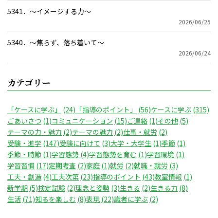
5341．～イメージする力〜
2026/06/25
5340．～焦らず、落ち着いて〜
2026/06/24
カテゴリー
「ケースに学ぶ」
(24)
「指導のポイント」
(56)
ケースに学ぶ
(315)
ごあいさつ
(1)
コミュニケーション
(15)
ご連絡
(1)
その他
(5)
テーマの力・魅力
(2)
テーマの魅力
(2)
仕事・就労
(2)
受験・進学
(147)
受験に向けて
(3)
大学・大学生
(1)
季節
(1)
季節・時節
(1)
学習態勢
(4)
学習態勢を育む
(1)
学習環境
(1)
学習習慣
(17)
定期考査
(2)
家庭
(1)
就労
(2)
就職・就労
(3)
工夫・創造
(4)
工夫次第
(23)
指導のポイント
(43)
教室情報
(1)
新学期
(5)
検定試験
(2)
理念と姿勢
(3)
生きる
(2)
生きる力
(8)
生活
(71)
知るを楽しむ
(8)
表現
(22)
識者に学ぶ
(2)