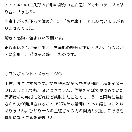
・・・４つの三角形の台形の部分（左右辺）だけセロテープで貼
り合わせました。
出来上がった正八面体の台は、「お見事！」としか言いようがあ
りませんでした。
驚きと感動に包まれた瞬間です。
正八面体を台に乗せると、三角形の部分が下に折られ、凸の台が
凹に変形し、ピタッと静止したのです。
◇ワンポイント・メッセージ◇
Ｔ君、まさに神技です。文を読みながら立体制作の工程をイメー
ジしようとしても、追いつきません。作業をそばで見つめていた
講師はその完成にどれほど感動したことでしょう。と同時に生徒
さんの力が発揮されることほど私たち講師にとって嬉しいことは
ありません。ひとり一人の生徒さんの力の開拓と発掘、こちらも
真剣にならざるを得ません。