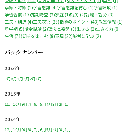
受験・進学
(147)
受験に向けて
(3)
大学・大学生
(1)
季節
(1)
季節・時節
(1)
学習態勢
(4)
学習態勢を育む
(1)
学習環境
(1)
学習習慣
(17)
定期考査
(2)
家庭
(1)
就労
(2)
就職・就労
(3)
工夫・創造
(4)
工夫次第
(23)
指導のポイント
(43)
教室情報
(1)
新学期
(5)
検定試験
(2)
理念と姿勢
(3)
生きる
(2)
生きる力
(8)
生活
(71)
知るを楽しむ
(8)
表現
(22)
識者に学ぶ
(2)
バックナンバー
2026年
7月
6月
4月
3月
2月
1月
2025年
11月
10月
9月
7月
6月
5月
4月
3月
2月
1月
2024年
12月
10月
9月
8月
7月
6月
5月
4月
3月
1月