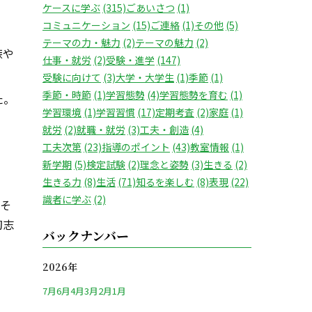
ケースに学ぶ
(315)
ごあいさつ
(1)
コミュニケーション
(15)
ご連絡
(1)
その他
(5)
テーマの力・魅力
(2)
テーマの魅力
(2)
族や
仕事・就労
(2)
受験・進学
(147)
受験に向けて
(3)
大学・大学生
(1)
季節
(1)
季節・時節
(1)
学習態勢
(4)
学習態勢を育む
(1)
た。
学習環境
(1)
学習習慣
(17)
定期考査
(2)
家庭
(1)
就労
(2)
就職・就労
(3)
工夫・創造
(4)
工夫次第
(23)
指導のポイント
(43)
教室情報
(1)
新学期
(5)
検定試験
(2)
理念と姿勢
(3)
生きる
(2)
生きる力
(8)
生活
(71)
知るを楽しむ
(8)
表現
(22)
識者に学ぶ
(2)
すそ
初志
バックナンバー
2026年
7月
6月
4月
3月
2月
1月