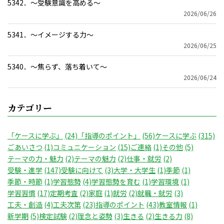
5342．～受験意識を高める〜
2026/06/26
5341．～イメージする力〜
2026/06/25
5340．～焦らず、落ち着いて〜
2026/06/24
カテゴリー
「ケースに学ぶ」
(24)
「指導のポイント」
(56)
ケースに学ぶ
(315)
ごあいさつ
(1)
コミュニケーション
(15)
ご連絡
(1)
その他
(5)
テーマの力・魅力
(2)
テーマの魅力
(2)
仕事・就労
(2)
受験・進学
(147)
受験に向けて
(3)
大学・大学生
(1)
季節
(1)
季節・時節
(1)
学習態勢
(4)
学習態勢を育む
(1)
学習環境
(1)
学習習慣
(17)
定期考査
(2)
家庭
(1)
就労
(2)
就職・就労
(3)
工夫・創造
(4)
工夫次第
(23)
指導のポイント
(43)
教室情報
(1)
新学期
(5)
検定試験
(2)
理念と姿勢
(3)
生きる
(2)
生きる力
(8)