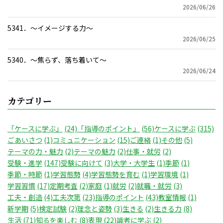
2026/06/26
5341．～イメージする力〜
2026/06/25
5340．～焦らず、落ち着いて〜
2026/06/24
カテゴリー
「ケースに学ぶ」
(24)
「指導のポイント」
(56)
ケースに学ぶ
(315)
ごあいさつ
(1)
コミュニケーション
(15)
ご連絡
(1)
その他
(5)
テーマの力・魅力
(2)
テーマの魅力
(2)
仕事・就労
(2)
受験・進学
(147)
受験に向けて
(3)
大学・大学生
(1)
季節
(1)
季節・時節
(1)
学習態勢
(4)
学習態勢を育む
(1)
学習環境
(1)
学習習慣
(17)
定期考査
(2)
家庭
(1)
就労
(2)
就職・就労
(3)
工夫・創造
(4)
工夫次第
(23)
指導のポイント
(43)
教室情報
(1)
新学期
(5)
検定試験
(2)
理念と姿勢
(3)
生きる
(2)
生きる力
(8)
生活
(71)
知るを楽しむ
(8)
表現
(22)
識者に学ぶ
(2)