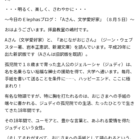
・・・明るく、楽しく、さわやかに・・・
～今日のＥlephasブログ：「Aさん、文学愛好家」（８月５日）～
おはようございます。拝島教室の嶋村です。
Aさん（文学愛好家）と、『あじながおじさん』（ジーン・ウェブ
スター著、岩本正恵訳、新潮文庫）を読んでいます。平成29年に
出た新訳版です（Aさんは旧訳版を既読）。
孤児院で１８歳まで育った主人公のジェルーシャ（ジュディ）は、
名を名乗らない裕福な紳士の援助を得て、大学へ通います。毎月、
手紙を書いて送ることを条件に……、ハッピーエンド、ここに極
まれり！
有名な物語ですが、特に胸を打たれるのは、おじさまへの手紙の
端々に書かれる、ジュディの孤児院での生活、たったひとりで生き
てきた18年間です。
その18年間で、ユーモアと、豊かな言葉と、あふれる愛情を得た
ジュディという女性。
（そしてそれがすべて、おじさまへの手紙として語られるという、