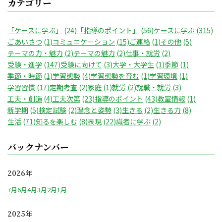
カテゴリー
「ケースに学ぶ」
(24)
「指導のポイント」
(56)
ケースに学ぶ
(315)
ごあいさつ
(1)
コミュニケーション
(15)
ご連絡
(1)
その他
(5)
テーマの力・魅力
(2)
テーマの魅力
(2)
仕事・就労
(2)
受験・進学
(147)
受験に向けて
(3)
大学・大学生
(1)
季節
(1)
季節・時節
(1)
学習態勢
(4)
学習態勢を育む
(1)
学習環境
(1)
学習習慣
(17)
定期考査
(2)
家庭
(1)
就労
(2)
就職・就労
(3)
工夫・創造
(4)
工夫次第
(23)
指導のポイント
(43)
教室情報
(1)
新学期
(5)
検定試験
(2)
理念と姿勢
(3)
生きる
(2)
生きる力
(8)
生活
(71)
知るを楽しむ
(8)
表現
(22)
識者に学ぶ
(2)
バックナンバー
2026年
7月
6月
4月
3月
2月
1月
2025年