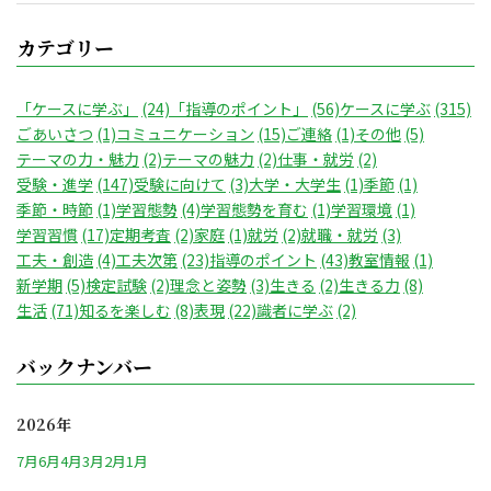
カテゴリー
「ケースに学ぶ」
(24)
「指導のポイント」
(56)
ケースに学ぶ
(315)
ごあいさつ
(1)
コミュニケーション
(15)
ご連絡
(1)
その他
(5)
テーマの力・魅力
(2)
テーマの魅力
(2)
仕事・就労
(2)
受験・進学
(147)
受験に向けて
(3)
大学・大学生
(1)
季節
(1)
季節・時節
(1)
学習態勢
(4)
学習態勢を育む
(1)
学習環境
(1)
学習習慣
(17)
定期考査
(2)
家庭
(1)
就労
(2)
就職・就労
(3)
工夫・創造
(4)
工夫次第
(23)
指導のポイント
(43)
教室情報
(1)
新学期
(5)
検定試験
(2)
理念と姿勢
(3)
生きる
(2)
生きる力
(8)
生活
(71)
知るを楽しむ
(8)
表現
(22)
識者に学ぶ
(2)
バックナンバー
2026年
7月
6月
4月
3月
2月
1月