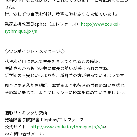
さん。
皆、少しずつ自信を付け、希望に胸をふくらませています。
発達支援教室Elephas（エレファース）
http://www.zoukei-
rythmique.jp</a
◇ワンポイント・メッセージ◇
花や木が目に見えて生長を見せてくれるこの時期、
生徒さんからも心身共に成長の勢いが感じられますね。
新学期の不安というよりも、新鮮さの方が優っているようです。
周りにある私たち講師、案ずるよりも彼らの成長の勢いを感じ、
その勢い乗じて、よりフレッシュに授業を進めていきましょう。
造形リトミック研究所
発達障害 知的障害 Elephas/エレファース
公式サイト
http://www.zoukei-rythmique.jp/</a
>
>>お問い合せメール