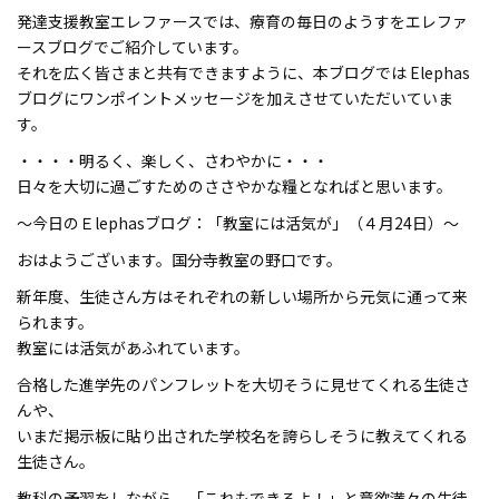
発達支援教室エレファースでは、療育の毎日のようすをエレファ
ースブログでご紹介しています。
それを広く皆さまと共有できますように、本ブログでは Elephas
ブログにワンポイントメッセージを加えさせていただいていま
す。
・・・・明るく、楽しく、さわやかに・・・
日々を大切に過ごすためのささやかな糧となればと思います。
～今日のＥlephasブログ：「教室には活気が」（４月24日）～
おはようございます。国分寺教室の野口です。
新年度、生徒さん方はそれぞれの新しい場所から元気に通って来
られます。
教室には活気があふれています。
合格した進学先のパンフレットを大切そうに見せてくれる生徒さ
んや、
いまだ掲示板に貼り出された学校名を誇らしそうに教えてくれる
生徒さん。
教科の予習をしながら、「これもできるよ！」と意欲満々の生徒