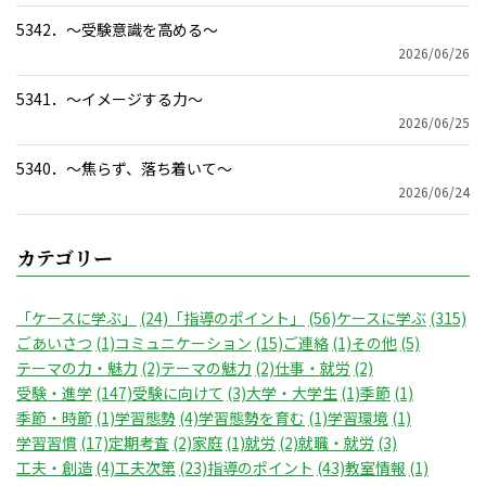
5342．～受験意識を高める〜
2026/06/26
5341．～イメージする力〜
2026/06/25
5340．～焦らず、落ち着いて〜
2026/06/24
カテゴリー
「ケースに学ぶ」
(24)
「指導のポイント」
(56)
ケースに学ぶ
(315)
ごあいさつ
(1)
コミュニケーション
(15)
ご連絡
(1)
その他
(5)
テーマの力・魅力
(2)
テーマの魅力
(2)
仕事・就労
(2)
受験・進学
(147)
受験に向けて
(3)
大学・大学生
(1)
季節
(1)
季節・時節
(1)
学習態勢
(4)
学習態勢を育む
(1)
学習環境
(1)
学習習慣
(17)
定期考査
(2)
家庭
(1)
就労
(2)
就職・就労
(3)
工夫・創造
(4)
工夫次第
(23)
指導のポイント
(43)
教室情報
(1)