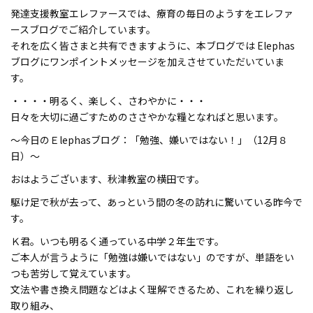
発達支援教室エレファースでは、療育の毎日のようすをエレファ
ースブログでご紹介しています。
それを広く皆さまと共有できますように、本ブログでは Elephas
ブログにワンポイントメッセージを加えさせていただいていま
す。
・・・・明るく、楽しく、さわやかに・・・
日々を大切に過ごすためのささやかな糧となればと思います。
～今日のＥlephasブログ：「勉強、嫌いではない！」（12月８
日）～
おはようございます、秋津教室の横田です。
駆け足で秋が去って、あっという間の冬の訪れに驚いている昨今で
す。
Ｋ君。いつも明るく通っている中学２年生です。
ご本人が言うように「勉強は嫌いではない」のですが、単語をい
つも苦労して覚えています。
文法や書き換え問題などはよく理解できるため、これを繰り返し
取り組み、