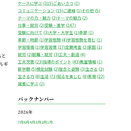
ケースに学ぶ
(315)
ごあいさつ
(1)
コミュニケーション
(15)
ご連絡
(1)
その他
(5)
テーマの力・魅力
(2)
テーマの魅力
(2)
仕事・就労
(2)
受験・進学
(147)
受験に向けて
(3)
大学・大学生
(1)
季節
(1)
季節・時節
(1)
学習態勢
(4)
学習態勢を育む
(1)
学習環境
(1)
学習習慣
(17)
定期考査
(2)
家庭
(1)
就労
(2)
就職・就労
(3)
工夫・創造
(4)
ると
工夫次第
(23)
指導のポイント
(43)
教室情報
(1)
ルギ
新学期
(5)
検定試験
(2)
理念と姿勢
(3)
生きる
(2)
生きる力
(8)
生活
(71)
知るを楽しむ
(8)
表現
(22)
識者に学ぶ
(2)
バックナンバー
2026年
7月
6月
4月
3月
2月
1月