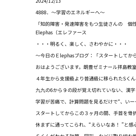
2024/12/13
4888．～学習のエネルギーへ～
「知的障害・発達障害をもつ生徒さんの 個性
Elephas（エレファース
・・・明るく、楽しく、さわやかに・・・
～今日のＥlephasブログ：「スタートしてか
おはようございます。朗豊ゼミナール拝島教
４年生から支援級より普通級に移られたSく
九九の6から９の段が覚え切れていない、漢
学習が苦痛で、計算問題を見るだけで“、いー
スタートしてからこの３ヶ月の間、手首を骨
休まずに通ってこられ、“えらいなあ！ ”と感