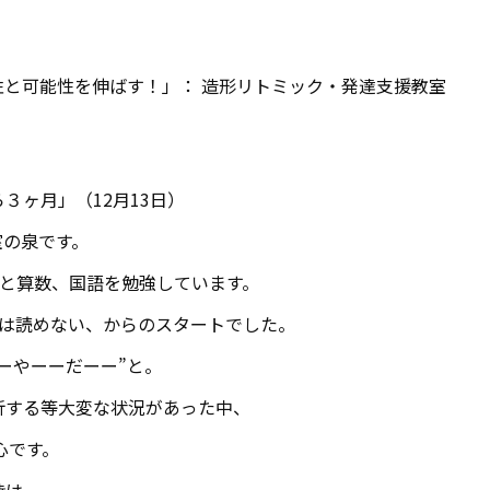
と可能性を伸ばす！」： 造形リトミック・発達支援教室
ら３ヶ月」（12月13日）
室の泉です。
んと算数、国語を勉強しています。
字は読めない、からのスタートでした。
ーやーーだーー”と。
折する等大変な状況があった中、
心です。