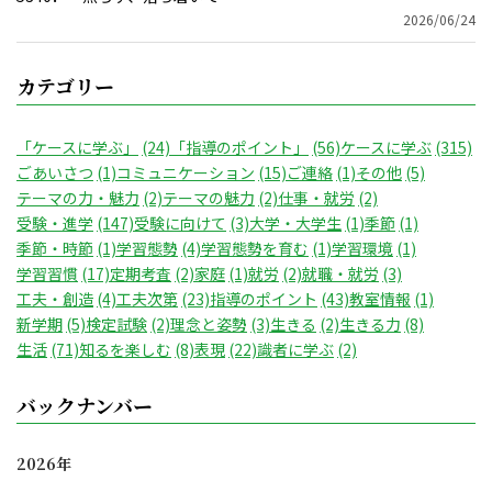
2026/06/24
カテゴリー
「ケースに学ぶ」
(24)
「指導のポイント」
(56)
ケースに学ぶ
(315)
ごあいさつ
(1)
コミュニケーション
(15)
ご連絡
(1)
その他
(5)
テーマの力・魅力
(2)
テーマの魅力
(2)
仕事・就労
(2)
受験・進学
(147)
受験に向けて
(3)
大学・大学生
(1)
季節
(1)
季節・時節
(1)
学習態勢
(4)
学習態勢を育む
(1)
学習環境
(1)
学習習慣
(17)
定期考査
(2)
家庭
(1)
就労
(2)
就職・就労
(3)
工夫・創造
(4)
工夫次第
(23)
指導のポイント
(43)
教室情報
(1)
新学期
(5)
検定試験
(2)
理念と姿勢
(3)
生きる
(2)
生きる力
(8)
生活
(71)
知るを楽しむ
(8)
表現
(22)
識者に学ぶ
(2)
バックナンバー
2026年