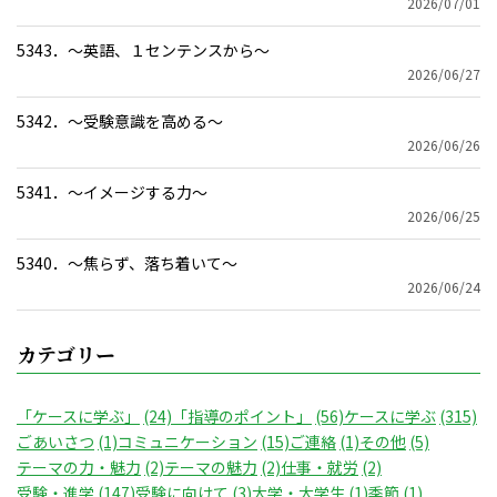
2026/07/01
5343．～英語、１センテンスから〜
2026/06/27
5342．～受験意識を高める〜
2026/06/26
5341．～イメージする力〜
2026/06/25
5340．～焦らず、落ち着いて〜
2026/06/24
カテゴリー
「ケースに学ぶ」
(24)
「指導のポイント」
(56)
ケースに学ぶ
(315)
ごあいさつ
(1)
コミュニケーション
(15)
ご連絡
(1)
その他
(5)
テーマの力・魅力
(2)
テーマの魅力
(2)
仕事・就労
(2)
受験・進学
(147)
受験に向けて
(3)
大学・大学生
(1)
季節
(1)