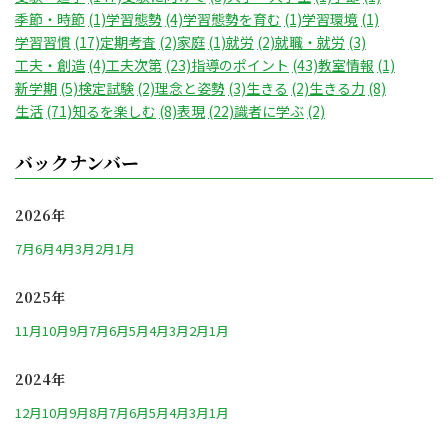
季節・時節
(1)
学習態勢
(4)
学習態勢を育む
(1)
学習環境
(1)
学習習慣
(17)
定期考査
(2)
家庭
(1)
就労
(2)
就職・就労
(3)
工夫・創造
(4)
工夫次第
(23)
指導のポイント
(43)
教室情報
(1)
新学期
(5)
検定試験
(2)
理念と姿勢
(3)
生きる
(2)
生きる力
(8)
生活
(71)
知るを楽しむ
(8)
表現
(22)
識者に学ぶ
(2)
バックナンバー
2026年
7月
6月
4月
3月
2月
1月
2025年
11月
10月
9月
7月
6月
5月
4月
3月
2月
1月
2024年
12月
10月
9月
8月
7月
6月
5月
4月
3月
1月