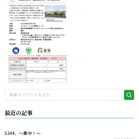
検
索
実
最近の記事
行
5344．～集中！〜