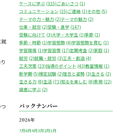
ケースに学ぶ
(315)
ごあいさつ
(1)
コミュニケーション
(15)
ご連絡
(1)
その他
(5)
テーマの力・魅力
(2)
テーマの魅力
(2)
仕事・就労
(2)
受験・進学
(147)
受験に向けて
(3)
大学・大学生
(1)
季節
(1)
に就
季節・時節
(1)
学習態勢
(4)
学習態勢を育む
(1)
学習環境
(1)
学習習慣
(17)
定期考査
(2)
家庭
(1)
就労
(2)
就職・就労
(3)
工夫・創造
(4)
繰り
工夫次第
(23)
指導のポイント
(43)
教室情報
(1)
新学期
(5)
検定試験
(2)
理念と姿勢
(3)
生きる
(2)
生きる力
(8)
生活
(71)
知るを楽しむ
(8)
表現
(22)
識者に学ぶ
(2)
バックナンバー
つつ
2026年
7月
6月
4月
3月
2月
1月