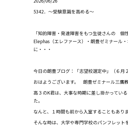
2026/06/26
5342
．～受験意識を高める〜
「知的障害・発達障害をもつ生徒さんの 個性
Elephas
（エレファース）・朗豊ゼミナール・
に・・・
今日の朗豊ブログ：「志望校選定中」（６月
おはようございます。 朗豊ゼミナール三鷹
高３の
K
君は、大事な時期に差し掛かっている
た。
なんと、１時間も前から入室することもあり
そんな時は、大学や専門学校のパンフレット