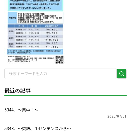
検
索
実
最近の記事
行
5344．～集中！〜
2026/07/01
5343．～英語、１センテンスから〜