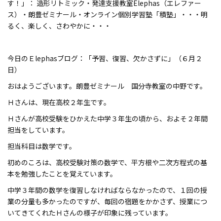
す！」： 造形リトミック・発達支援教室
Elephas
（エレファー
ス）・朗豊ゼミナール・オンライン個別学習塾「積塾」・・・明
るく、楽しく、さわやかに・・・
今日のＥ
lephas
ブログ：「予習、復習、欠かさずに」（６月２
日）
おはようございます。朗豊ゼミナール 国分寺教室の中野です。
Ｈさんは、現在高校２年生です。
Ｈさんが高校受験をひかえた中学３年生の頃から、およそ２年間
担当をしています。
担当科目は数学です。
初めのころは、高校受験対策の数学で、平方根や二次方程式の基
本を勉強したことを覚えています。
中学３年間の数学を復習しなければならなかったので、１回の授
業の分量も多かったのですが、毎回の宿題をかかさず、授業につ
いてきてくれたＨさんの様子が印象に残っています。