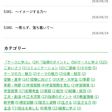
2026/06/26
5341．～イメージする力〜
2026/06/25
5340．～焦らず、落ち着いて〜
2026/06/24
カテゴリー
「ケースに学ぶ」
(24)
「指導のポイント」
(56)
ケースに学ぶ
(315)
ごあいさつ
(1)
コミュニケーション
(15)
ご連絡
(1)
その他
(5)
テーマの力・魅力
(2)
テーマの魅力
(2)
仕事・就労
(2)
受験・進学
(147)
受験に向けて
(3)
大学・大学生
(1)
季節
(1)
季節・時節
(1)
学習態勢
(4)
学習態勢を育む
(1)
学習環境
(1)
学習習慣
(17)
定期考査
(2)
家庭
(1)
就労
(2)
就職・就労
(3)
工夫・創造
(4)
工夫次第
(23)
指導のポイント
(43)
教室情報
(1)
新学期
(5)
検定試験
(2)
理念と姿勢
(3)
生きる
(2)
生きる力
(8)
生活
(71)
知るを楽しむ
(8)
表現
(22)
識者に学ぶ
(2)