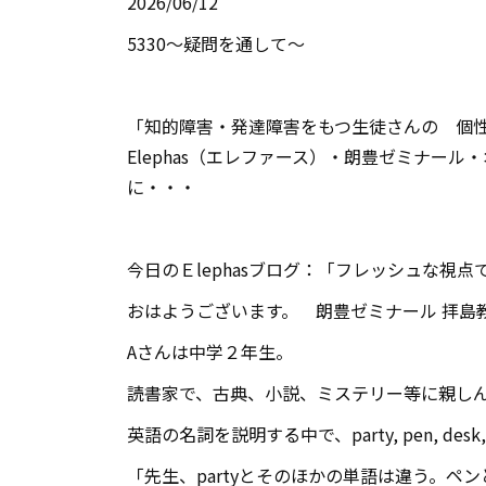
2026/06/12
5330～疑問を通して〜
「知的障害・発達障害をもつ生徒さんの 個性
Elephas
（エレファース）・朗豊ゼミナール・
に・・・
今日のＥ
lephas
ブログ：「フレッシュな視点
おはようございます。 朗豊ゼミナール 拝島
Aさんは中学２年生。
読書家で、古典、小説、ミステリー等に親し
英語の名詞を説明する中で、
party, pen, desk
「先生、
party
とそのほかの単語は違う。ペン