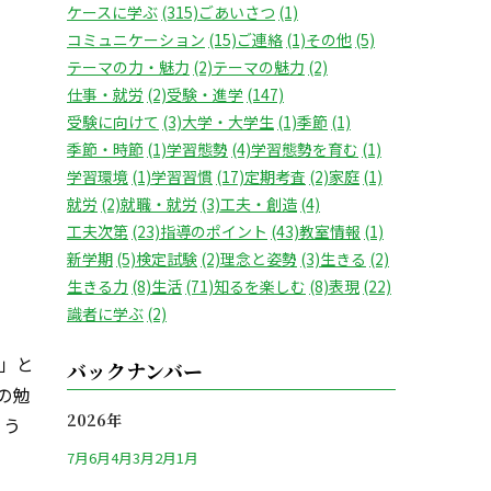
ケースに学ぶ
(315)
ごあいさつ
(1)
コミュニケーション
(15)
ご連絡
(1)
その他
(5)
テーマの力・魅力
(2)
テーマの魅力
(2)
仕事・就労
(2)
受験・進学
(147)
受験に向けて
(3)
大学・大学生
(1)
季節
(1)
季節・時節
(1)
学習態勢
(4)
学習態勢を育む
(1)
学習環境
(1)
学習習慣
(17)
定期考査
(2)
家庭
(1)
就労
(2)
就職・就労
(3)
工夫・創造
(4)
工夫次第
(23)
指導のポイント
(43)
教室情報
(1)
新学期
(5)
検定試験
(2)
理念と姿勢
(3)
生きる
(2)
生きる力
(8)
生活
(71)
知るを楽しむ
(8)
表現
(22)
識者に学ぶ
(2)
」と
バックナンバー
の勉
2026年
ょう
7月
6月
4月
3月
2月
1月